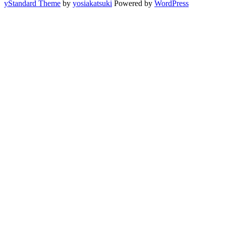
yStandard Theme
by
yosiakatsuki
Powered by
WordPress