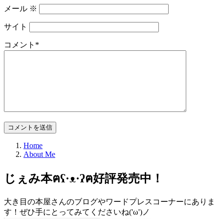
メール
※
サイト
コメント
*
Home
About Me
じぇみ本ฅʕ·ᴥ·ʔฅ好評発売中！
大き目の本屋さんのブログやワードプレスコーナーにありま
す！ぜひ手にとってみてくださいね('ω')ノ