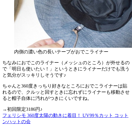
内側の濃い色の長いテープがおでこライナー
ちなみにおでこのライナー（メッシュのところ）が外せるの
で「明日も使いたい！」というときにライナーだけでも洗う
と気分がスッキリしそうです♪
ちゃんと360度きっちり好きなところにおでこライナーは貼
れるので、クルッと回すときに忘れずにライナーも移動させ
ると帽子自体に汚れがつきにくいですね。
→初回限定3186円♪
フェリシモ 360度太陽の動きに着目！ UV99％カット コット
ンハットの会