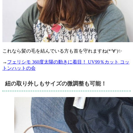
これなら髪の毛を結んでいる方も首を守れますね(*‘∀‘)✨
→
フェリシモ 360度太陽の動きに着目！ UV99％カット コッ
トンハットの会
紐の取り外しもサイズの微調整も可能！