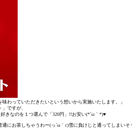
を味わっていただきたいという想いから実施いたします。」
ト」ですが、
から好きなのを１つ選んで
「320円」!!
お安い(*´ω｀*)♥
にお茶しちゃうわー(っ´ω｀c) 雪に負けじと通ってしまいそ