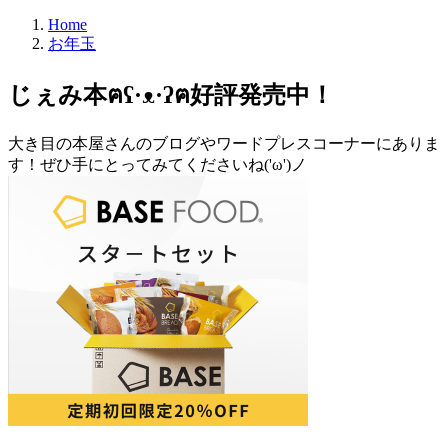
Home
お年玉
じぇみ本ฅʕ·ᴥ·ʔฅ好評発売中！
大き目の本屋さんのブログやワードプレスコーナーにありま
す！ぜひ手にとってみてくださいね('ω')ノ