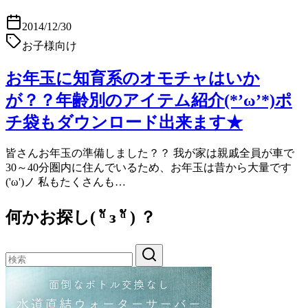
2014/12/30
お子様向け
お年玉に知育系のオモチャはいか
が？？年齢別のアイテム紹介(*’ω’*)ポ
チ袋もダウンロード出来ます★
皆さんお年玉の準備しました？？ 我が家は親戚全員が車で
30～40分圏内に住んでいるため、お年玉は昔から大量です
('ω')ノ 私もたくさんも…
何かお探し( ᵅั ᴈ ᵅั ) ？