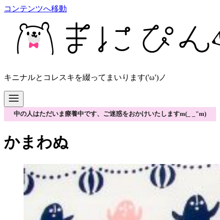
コンテンツへ移動
キニナルとコレスキを綴ってまいります('ω')ノ
中の人はただいま療養中です、ご迷惑をおかけいたしますm(_ _"m)
かまわぬ