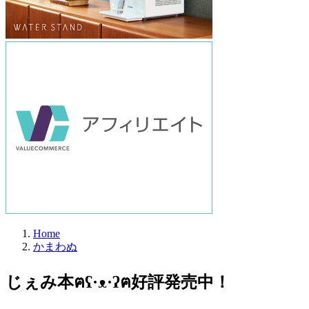
Home
かまわぬ
じぇみ本ฅʕ·ᴥ·ʔฅ好評発売中！