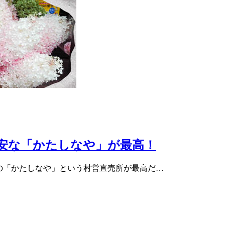
安な「かたしなや」が最高！
村の「かたしなや」という村営直売所が最高だ…