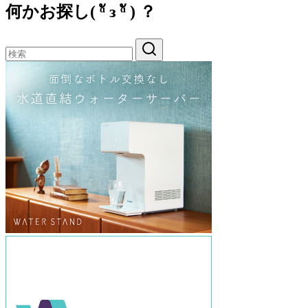
何かお探し( ᵅั ᴈ ᵅั ) ？