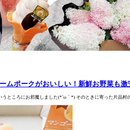
リームポークがおいしい！新鮮お野菜も激
うところにお邪魔しました(*´ω｀*) そのときに寄った片品