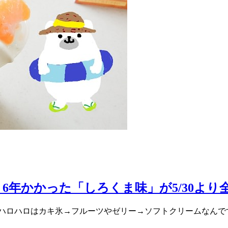
年かかった「しろくま味」が5/30より
ハロハロはカキ氷→フルーツやゼリー→ソフトクリームなんで