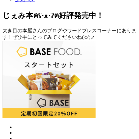
じぇみ本ฅʕ·ᴥ·ʔฅ好評発売中！
大き目の本屋さんのブログやワードプレスコーナーにありま
す！ぜひ手にとってみてくださいね('ω')ノ