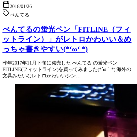
2018/01/26
ぺんてる
ぺんてるの蛍光ペン「FITLINE（フィ
ットライン）」がレトロかわいい＆め
っちゃ書きやすい(*‘ω‘ *)
昨年2017年11月下旬に発売した ぺんてる の蛍光ペン
FITLINE(フィットライン)を買ってみました(*´ω｀*) 海外の
文具みたいなレトロかわいいシン…