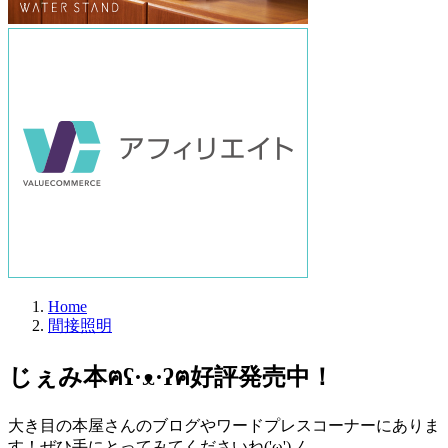
Home
間接照明
じぇみ本ฅʕ·ᴥ·ʔฅ好評発売中！
大き目の本屋さんのブログやワードプレスコーナーにありま
す！ぜひ手にとってみてくださいね('ω')ノ