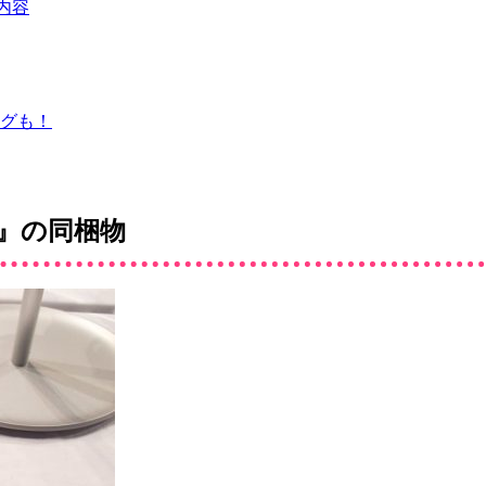
内容
ングも！
0』の同梱物