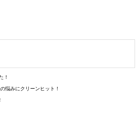
た！
私の悩みにクリーンヒット！
！