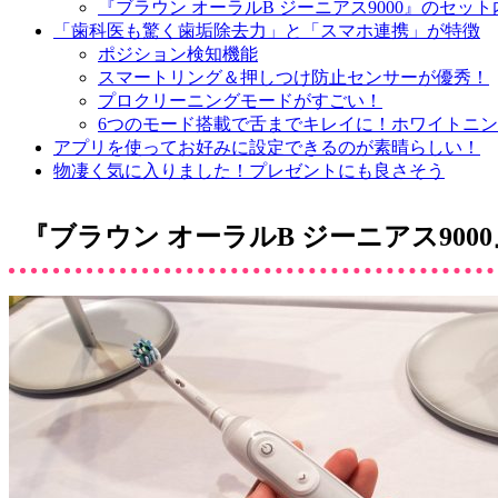
『ブラウン オーラルB ジーニアス9000』のセット
「歯科医も驚く歯垢除去力」と「スマホ連携」が特徴
ポジション検知機能
スマートリング＆押しつけ防止センサーが優秀！
プロクリーニングモードがすごい！
6つのモード搭載で舌までキレイに！ホワイトニ
アプリを使ってお好みに設定できるのが素晴らしい！
物凄く気に入りました！プレゼントにも良さそう
『ブラウン オーラルB ジーニアス900