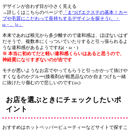
デザインが合わず目が小さく見える
→詳しくはこちらのページで
「まつげエクステの基本！カー
ブや毛質にこだわって長持ちするデザインを探そう(。・
ω・。)♪」
本来であれば根元から多少離すので違和感は、ほぼないはず
だそうで、複数本にくっついていたりすると引っ張られるよ
うな違和感があるようですね(・ω・)
※ 本当に初めてだと軽い違和感くらいはあると思うので、
神経質になりすぎないのが吉です
モチが悪いようなお店でやってもらうと引っかかって抜けや
すくなるのかグルー(接着剤)が粗悪品なのか自まつげも一緒
に抜けたり傷むので悲しいのです(;ω;)
お店を選ぶときにチェックしたいポ
イント
おすすめはホットペッパービューティーなどサイトで探すこ