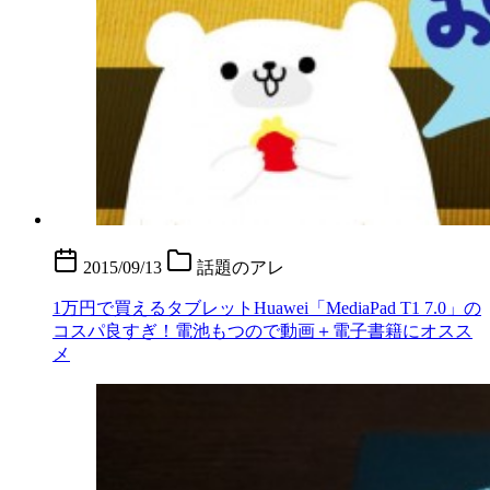
2015/09/13
話題のアレ
1万円で買えるタブレットHuawei「MediaPad T1 7.0」の
コスパ良すぎ！電池もつので動画＋電子書籍にオスス
メ