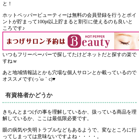
と！
ホットペッパービューティーは無料の会員登録を行うとポイ
ントが貯まって100pt以上貯まると割引に使えるのも良いと
ころです♪
いつもフリーペーパーで探してたけどネットだと探すの楽で
すねｗ
あと
地域情報誌とかも穴場な個人サロンとか載っているので
オススメ
です(っ´ω｀c)♥
有資格者かどうか
きちんとまつげの事を理解しているか、扱っている商品を理
解しているか、ここは最低限必要です。
眼の病気や失明トラブルなどもあるようで、変なところに行
ってしまっては意味ないですよね・・・・。