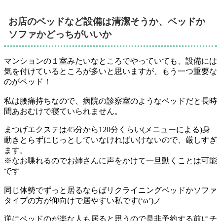
お店のベッドなど設備は清潔そうか、ベッドか
ソファかどっちがいいか
マンションの１室みたいなところでやっていても、設備には
気を付けているところが多いと思いますが、もう一つ重要な
のがベッド！
私は腰痛持ちなので、病院の診察室のようなベッドだと長時
間あおむけで寝ていられません。
まつげエクステは45分から120分くらい(メニューによる)身
動きとらずにじっとしていなければいけないので、厳しすぎ
ます。
※なお喋れるのでお姉さんに声をかけて一旦動くことは可能
です
同じ体勢でずっと居るならばリクライニングベッドかソファ
タイプの方が仰向けで居やすい私です(‘ω’)ノ
逆にベッドのが楽な人も居ると思うので是非予約する前にチ