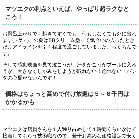
マツエクの利点といえば、やっぱり超ラクなと
ころ！
お風呂上がりでも起きてすぐでも、
何もしなくても外に出れ
ます(・∀・)
この夏はBBクリーム塗って気合いの入ったとき
だけアイラインを引く程度で過ごしていました。らくちんで
す。
そして感動映画を見て泣こうが、汗をかこうがプールに入ろ
うが、大きなくしゃみをしようが
取れない！崩れない！パン
ダの心配がない
んです！
価格はちょっと高めで付け放題は５～６千円は
かかるかも
マツエクは店員さんを１人独り占めして１時間くらいかけて
接着してもらう技術職なので、若干お高めな価格設定で
安く