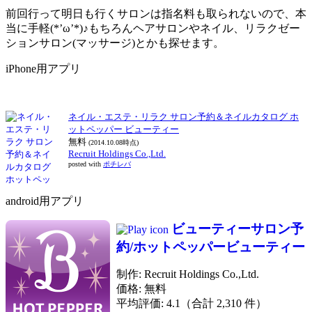
前回行って明日も行くサロンは指名料も取られないので、本
当に手軽(*’ω’*)♪もちろんヘアサロンやネイル、リラクゼー
ションサロン(マッサージ)とかも探せます。
iPhone用アプリ
ネイル・エステ・リラク サロン予約＆ネイルカタログ ホ
ットペッパー ビューティー
無料
(2014.10.08時点)
Recruit Holdings Co.,Ltd.
posted with
ポチレバ
android用アプリ
ビューティーサロン予
約/ホットペッパービューティー
制作: Recruit Holdings Co.,Ltd.
価格: 無料
平均評価: 4.1（合計 2,310 件）