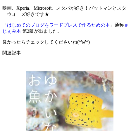
映画、Xperia、Microsoft、スタバが好き！バットマンとスタ
ーウォーズ好きです★
「
はじめてのブログをワードプレスで作るための本
」通称
#
じぇみ本
第2版が出ました。
良かったらチェックしてくださいね(*'ω'*)
関連記事