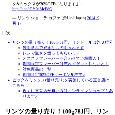
ク&ミックスが30%OFFになりますよ～！
http://t.co/tDY0aMcPdQ
— リンツ ショコラ カフェ (@LindtJapan)
2014, 9
月 17
目次
リンツの量り売り！100g781円、リンドールは約８粒分
袋を選んで好きなものを入れます
レジで重さを量ってもらいます
オススメフレーバーも合わせて17粒購入！
期間限定フレーバーは忘れずゲットしないと！
対象商品の一覧
期間限定30%OFFクーポン配布中♪
ピック＆ミックス(量り売り)を実施している直営店は
こちら
近くに直営店が無い方はオンラインショップもあ
ります♪
リンツの量り売り！100g781円、リン