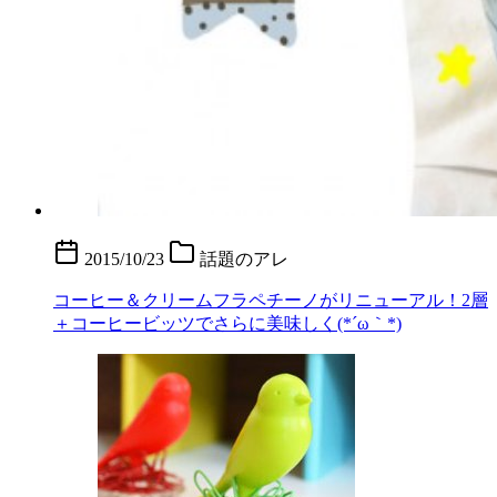
2015/10/23
話題のアレ
コーヒー＆クリームフラペチーノがリニューアル！2層
＋コーヒービッツでさらに美味しく(*´ω｀*)