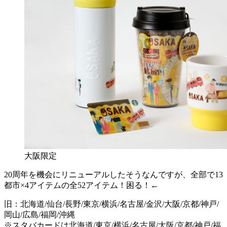
大阪限定
20周年を機会にリニューアルしたそうなんですが、全部で13
都市×4アイテムの全52アイテム！困る！←
旧：北海道/仙台/長野/東京/横浜/名古屋/金沢/大阪/京都/神戸/
岡山/広島/福岡/沖縄
※スタバカードは北海道/東京/横浜/名古屋/大阪/京都/神戸/福