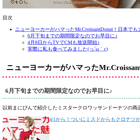
目次
ニューヨーカーがハマったMr.CroissantDonut！日本で
6月下旬までの期間限定なのでお早目に♪
4月8日からTVでCMも放送開始♪
実際に私も食べてみました(っ´ω｀c)
ニューヨーカーがハマったMr.Croissa
6月下旬までの期間限定なのでお早目に♪
以前まにぴんで紹介したミスタークロワッサンドーナツの商
4/1から！ついにミスドからもクロナツが！ Mr.Cr