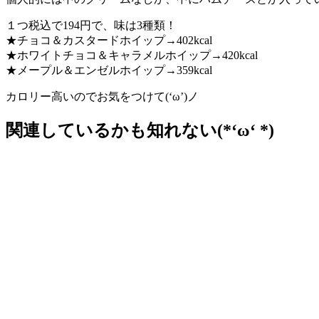
１つ税込で194円で、味は3種類！
★チョコ＆カスタードホイップ→402kcal
★ホワイトチョコ＆キャラメルホイップ→420kcal
★メープル＆エンゼルホイップ→359kcal
カロリー高いのでお気をつけて(‘ω’)ノ
関連しているかも知れない(*‘ω‘ *)