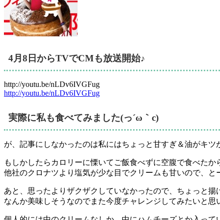
4月8日からTVでCMも放送開始♪
http://youtu.be/nLDv6IVGFug
http://youtu.be/nLDv6IVGFug
実際に私も食べてみました(っ´ω｀c)
が、記事にしなかったのは私にはちょっと甘すぎ＆油がキツ
もしかしたらカロリーに慄いてご飯食べずに空腹で食べたか
他社のクロナツより塩気が少な目でクリームも甘いので、と
あと、思ったよりザクザクしていなかったので、ちょっと揚
なんか美味しそうなのでまた今度チャレンジしてみたいと思
個人的には中のクリームなしか、中にハムチーズとか入ってい