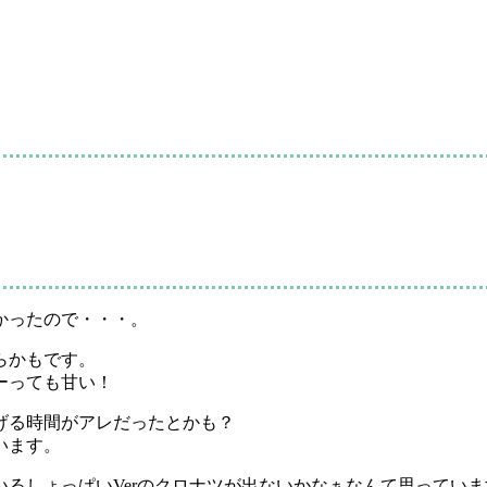
かったので・・・。
らかもです。
ーっても甘い！
げる時間がアレだったとかも？
います。
るしょっぱいVerのクロナツが出ないかなぁなんて思っていま