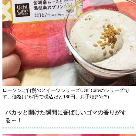
ローソンご自慢のスイーツシリーズUchi Cafeのシリーズで
す。価格は167円で税込だと180円。お手頃(*’ω’*)
パカッと開けた瞬間に香ばしいゴマの香りがす
る～！