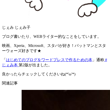
じぇみ じぇみ子
ブログ書いたり、WEBライター的なことをしています。
映画、Xperia、Microsoft、スタバが好き！バットマンとスタ
ーウォーズ好きです★
「
はじめてのブログをワードプレスで作るための本
」通称
#
じぇみ本
第2版が出ました。
良かったらチェックしてくださいね(*'ω'*)
関連記事