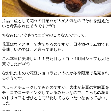
片品土産として花豆の甘納豆が大変人気なのでそれを越えた
いと考案されたそうです(*‘∀‘)
ちなみに”いぐさ”はエゴマのことなんですって。
花豆はウィスキーで煮てあるのですが、日本酒やラム酒でも
美味しいのでは、と言ってました。
これ
本当に美味しい！！見た目も面白い！町田シェフも大絶
賛
でした(*’ω’*)
なお似たもので花豆ショコラというのが冬季限定で発売され
るそうです。
ちょっとチェックしてみたのですが、大体が花豆の甘納豆を
チョコでコーティングしているみたいなので、こっちの花豆
のトリュフをぜひとも商品化してもらいたいなぁって思いま
した！