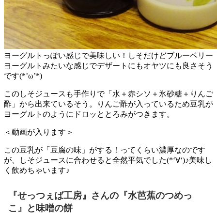
ヨーグルトっぽい感じで美味しい！しそだけどブルーベリー
ヨーグルトみたいな感じでデザートにもオヤツにも良さそう
です(*’ω’*)
このしそジュースも手作りで「水＋赤シソ＋氷砂糖＋りんご
酢」から出来ているそう。りんご酢が入っているため豆乳が
ヨーグルトのようにドロッととろみがつきます。
＜動画が入ります＞
この豆乳が「豆腐の味」がする！ってくらい濃厚なのです
が、しそジュースに合わせると全然平気でした(*‘∀‘)♪美味し
く飲めちゃいます♪
『せっつぇば工房』さんの『水芭蕉のつめっ
こ』と味噌の餅