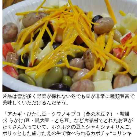
片品は雪が多く野菜が採れない冬でも豆が非常に種類豊富で
美味しくいただけるんだそう。
「アカギ・ひたし豆・クワノキブロ（桑の木豆？）・鞍掛
(くらかけ)豆・黒大豆・とら豆」など片品村でとれたお豆が
たくさん入っていて、ホクホクの豆とシャキシャキりんご、
ポリッとした歯ごたえの生で食べられるカボチャ“コリンキ