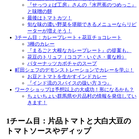
『せっつぇば工房』さんの『水芭蕉のつめっこ』
と味噌の餅
最後はトマトカツ！
旬な味の濃い野菜を堪能できるメニューならリピ
ーターが増えそう！
3チーム目：カレープレート＋花豆チョコレート
3種のカレー
『まるごと大根なカレープレート』の提案も。
花豆のトリュフ（ココア・いぐさ・黄な粉）
バターナッツカボチャのスープ
町田シェフのデモンストレーションでカレーを学ぶ！
お豆とトマトを生かすインドカレー
『インド流のスパイスの扱い方３つ』
ワークショップは予想以上の大成功！形になるかも？
ちょいちょい群馬県や片品村の情報を発信してい
きます！
1チーム目：片品トマトと大白大豆の
トマトソースやディップ