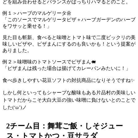
どを組み合わせるとバランスがばっちりハマるとのこと。
例１＞ハーブのマルゲリータ🌼
「このソースでマルゲリータピザ＋ハーブガーデンのハーブ
をワサッと乗せる！」
見た目も斬新、食べると味噌とトマト味で二度ビックリの美
味しいピザや、ピザまんにするのも良いかも！という提案が
ありました。
例２＞味噌味のトマトソースでピザまん🐖
「ピザまんは残った場合は揚げてカレーパンみたいに！」
食べ歩きしやすい花豆ソフトの対抗商品になりそうですね✨
しかし何といっても
シャープな酸味もある片品村の美味しい
トマトだからこそ大白大豆の強い味噌に負けない
とのことで
した(‘ω’)ノ
2チーム目：舞茸ご飯・しそジュー
ス・トマトかつ・豆サラダ