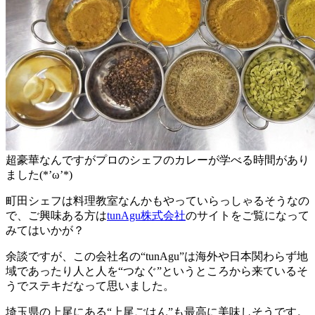
超豪華なんですがプロのシェフのカレーが学べる時間があり
ました(*’ω’*)
町田シェフは料理教室なんかもやっていらっしゃるそうなの
で、ご興味ある方は
tunAgu株式会社
のサイトをご覧になって
みてはいかが？
余談ですが、この会社名の“tunAgu”は海外や日本関わらず地
域であったり人と人を“つなぐ”というところから来ているそ
うでステキだなって思いました。
埼玉県の上尾にある“上尾ごはん”も最高に美味しそうです。