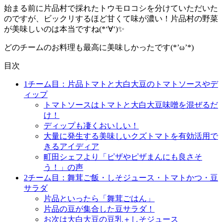
始まる前に片品村で採れたトウモロコシを分けていただいた
のですが、ビックリするほど甘くて味が濃い！片品村の野菜
が美味しいのは本当ですね(*‘∀‘)✨
どのチームのお料理も最高に美味しかったです(*’ω’*)
目次
1チーム目：片品トマトと大白大豆のトマトソースやデ
ィップ
トマトソースはトマトと大白大豆味噌を混ぜるだ
け！
ディップも凄くおいしい！
大量に発生する美味しいクズトマトを有効活用で
きるアイディア
町田シェフより「ピザやピザまんにも良さそ
う！」の声
2チーム目：舞茸ご飯・しそジュース・トマトかつ・豆
サラダ
片品といったら「舞茸ごはん」
片品の豆が集合した豆サラダ！
お次は大白大豆の豆乳＋しそジュース