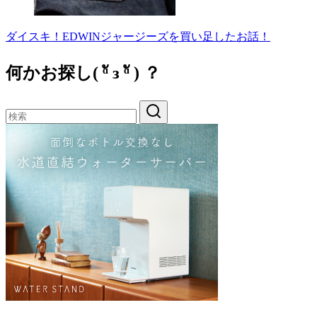
ダイスキ！EDWINジャージーズを買い足したお話！
何かお探し( ᵅั ᴈ ᵅั ) ？