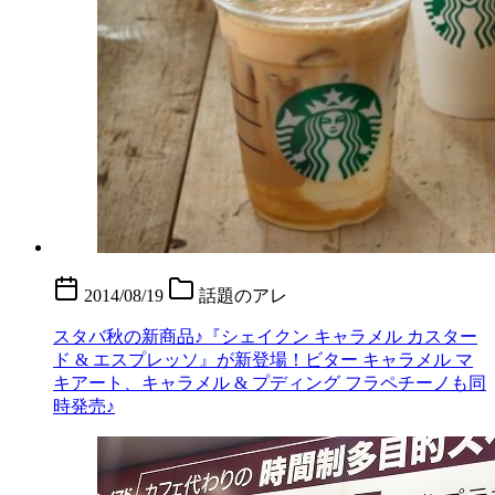
2014/08/19
話題のアレ
スタバ秋の新商品♪『シェイクン キャラメル カスター
ド & エスプレッソ』が新登場！ビター キャラメル マ
キアート、キャラメル & プディング フラペチーノも同
時発売♪