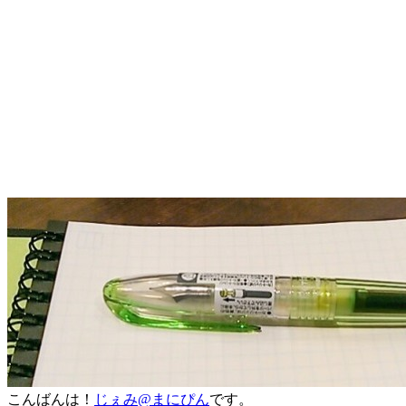
こんばんは！
じぇみ@まにぴん
です。