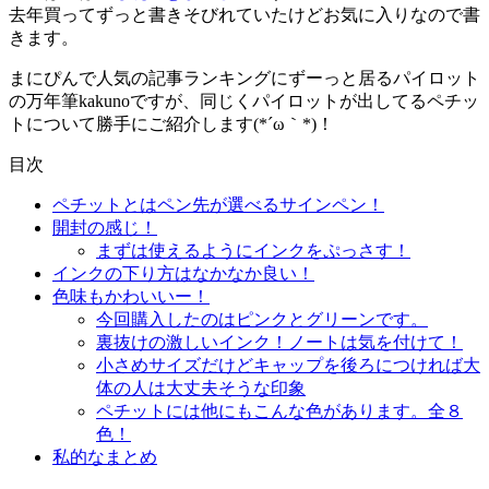
去年買ってずっと書きそびれていたけどお気に入りなので書
きます。
まにぴんで人気の記事ランキングにずーっと居るパイロット
の万年筆kakunoですが、同じくパイロットが出してるペチッ
トについて勝手にご紹介します(*´ω｀*)！
目次
ペチットとはペン先が選べるサインペン！
開封の感じ！
まずは使えるようにインクをぷっさす！
インクの下り方はなかなか良い！
色味もかわいいー！
今回購入したのはピンクとグリーンです。
裏抜けの激しいインク！ノートは気を付けて！
小さめサイズだけどキャップを後ろにつければ大
体の人は大丈夫そうな印象
ペチットには他にもこんな色があります。全８
色！
私的なまとめ