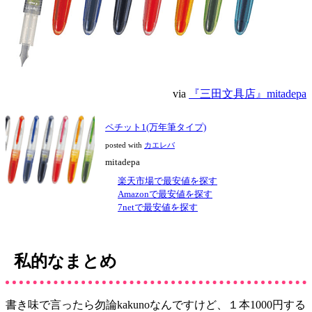
via
『三田文具店』mitadepa
ペチット1(万年筆タイプ)
posted with
カエレバ
mitadepa
楽天市場で最安値を探す
Amazonで最安値を探す
7netで最安値を探す
私的なまとめ
書き味で言ったら勿論kakunoなんですけど、１本1000円する