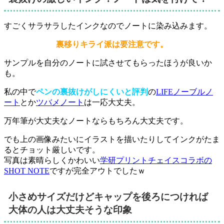
すごくサラサラしたインクなのでノートに染み込みます。
裏移りキライ派は要注意です。
サンプルを自分のノートに試させてもらったほうが良いか
も。
私の中で
ペンの裏抜けがしにくいと評判
の
LIFEノーブルノ
ート
とか
ツバメノート
は一応大丈夫。
万年筆が大丈夫なノートならもちろん大丈夫です。
でも上の画像みたいにイラストを描いたりしてインクがたま
るとチョット厳しいです。
写真は素晴らしくかわいい
学研プリントチェイスコラボの
SHOT NOTE
ですが完全アウトでしたｗ
小さめサイズだけどキャップを後ろにつければ
大体の人は大丈夫そうな印象