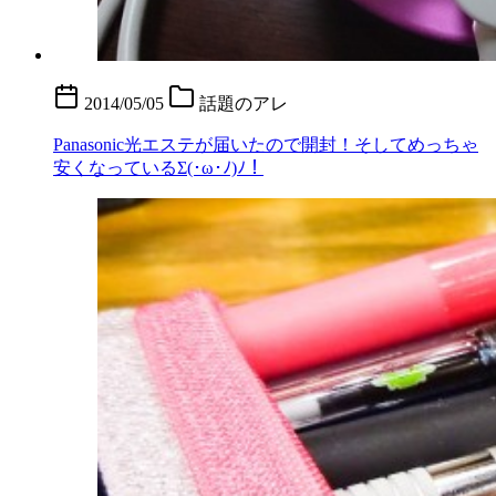
2014/05/05
話題のアレ
Panasonic光エステが届いたので開封！そしてめっちゃ
安くなっているΣ(･ω･ﾉ)ﾉ！