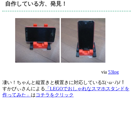
自作している方、発見！
via
53log
凄い！ちゃんと縦置きと横置きに対応しているΣ(･ω･ﾉ)ﾉ！
すかびぃさんによる
「LEGOでおしゃれなスマホスタンドを
作ってみた」
は
コチラをクリック