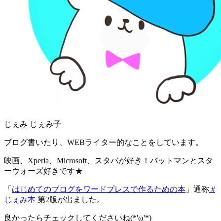
じぇみ じぇみ子
ブログ書いたり、WEBライター的なことをしています。
映画、Xperia、Microsoft、スタバが好き！バットマンとスタ
ーウォーズ好きです★
「
はじめてのブログをワードプレスで作るための本
」通称
#
じぇみ本
第2版が出ました。
良かったらチェックしてくださいね(*'ω'*)