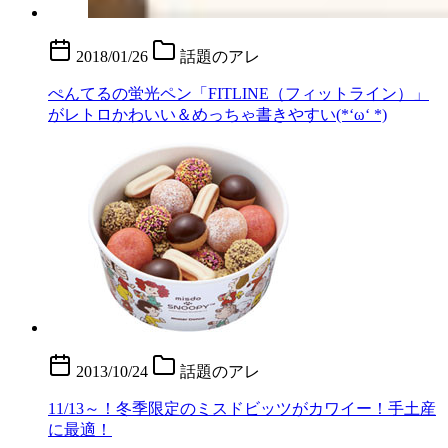
2018/01/26
話題のアレ
ぺんてるの蛍光ペン「FITLINE（フィットライン）」
がレトロかわいい＆めっちゃ書きやすい(*‘ω‘ *)
2013/10/24
話題のアレ
11/13～！冬季限定のミスドビッツがカワイー！手土産
に最適！