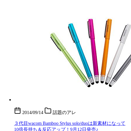
2014/09/14
話題のアレ
３代目wacom Bamboo Stylus solo/duoは新素材になって
10倍長持ち＆反応アップ！9月12日発売♪