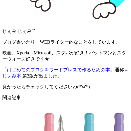
じぇみ じぇみ子
ブログ書いたり、WEBライター的なことをしています。
映画、Xperia、Microsoft、スタバが好き！バットマンとスタ
ーウォーズ好きです★
「
はじめてのブログをワードプレスで作るための本
」通称
#
じぇみ本
第2版が出ました。
良かったらチェックしてくださいね(*'ω'*)
関連記事