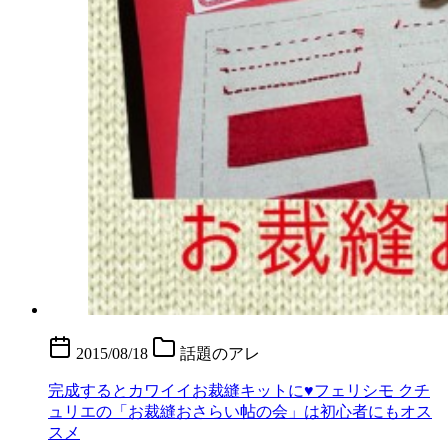
2015/08/18
話題のアレ
完成するとカワイイお裁縫キットに♥フェリシモ クチ
ュリエの「お裁縫おさらい帖の会」は初心者にもオス
スメ