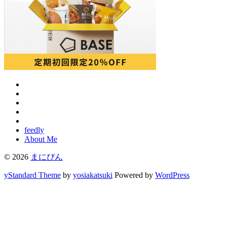
feedly
About Me
© 2026
まにぴん
yStandard Theme
by
yosiakatsuki
Powered by
WordPress