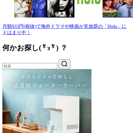
月額933円(税抜)で海外ドラマや映画が見放題の「Hulu」に
ドはまり中！
何かお探し( ᵅั ᴈ ᵅั ) ？