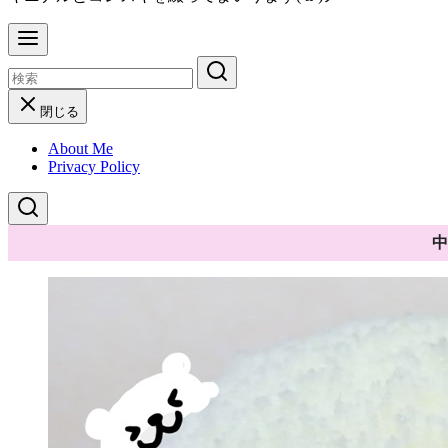
閉じる
About Me
Privacy Policy
中