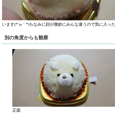
います(*´ω｀*)ちなみに顔が微妙にみんな違うので気に入
別の角度からも観察
正面