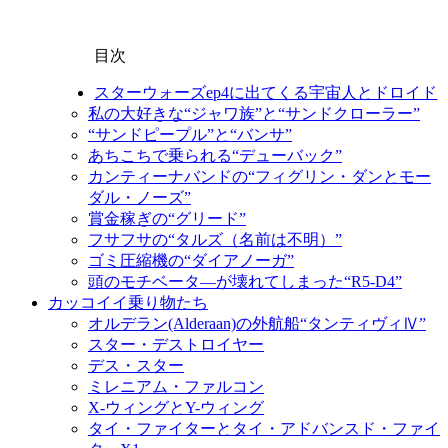
目次
スターウォーズep4に出てくる宇宙人とドロイド
私の大好きな“ジャワ族”と“サンドクローラー”
“サンドピープル”と“バンサ”
あちこちで乗られる“デューバック”
カンティーナバンドの“フィグリン・ダンとモー
ダル・ノーズ”
賞金稼ぎの“グリード”
フサフサの“タルズ（名前は不明）”
ゴミ圧縮機の“ダイアノーガ”
頭のモチベータ―が壊れてしまった“R5-D4”
カッコイイ乗り物たち
オルデラン(Alderaan)の外航船“タンティヴィⅣ”
スター・デストロイヤー
デス・スター
ミレニアム・ファルコン
X-ウィングとY-ウィング
タイ・ファイターとタイ・アドバンスド・ファイ