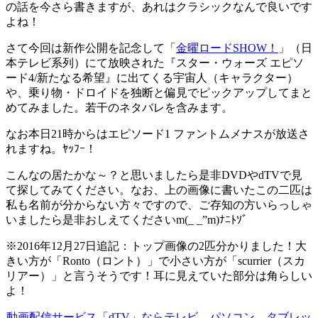
の話を今さら書きますが、あれはクラシックなんで良いです
よね！
さて今回は新作公開を記念して「
金曜ロードSHOW！
」（日
本テレビ系列）にて放映された『スター・ウォーズ エピソ
ード4/新たなる希望』に出てくる宇宙人（キャラクター）
や、乗り物・ドロイドを独断と偏見でピックアップしてまと
めてみました。若干のネタバレを含みます。
なお本日21時からはエピソード1 ファントムメナスが放送さ
れますね。ﾔｯﾌｰ！
こんなの居たかな～？と思いましたら是非DVDやdTVで見
て探してみてください。なお、上の画像に書いたこの二匹は
私も名前が分からない方々ですので、ご存知の方いらっしゃ
いましたら是非おしえてくださいm(_ _”m)ﾅﾆﾄｿﾞ
※2016年12月27日追記：トップ画像の2匹分かりました！大
きい方が「Ronto（ロント）」で小さい方が「scurrier（スカ
リアー）」と言うそうです！耳に見えていた部分は角らしい
よ！
動画配信サービス「dTV」ならテレビ、パソコン、タブレッ