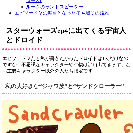
ターX1
ルークのランドスピーダー
エピソードⅣの舞台となった星や場所の流れ
スターウォーズep4に出てくる宇宙人
とドロイド
エピソードⅣだと私が書きたかったドロイドは1人だけなの
ですが、不思議なキャラクターや生物は沢山出てきます。な
お主要キャラクター以外の人たち限定です！
私の大好きな“ジャワ族”と“サンドクローラー”