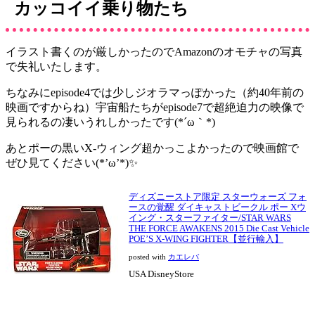
カッコイイ乗り物たち
イラスト書くのが厳しかったのでAmazonのオモチャの写真
で失礼いたします。
ちなみにepisode4では少しジオラマっぽかった（約40年前の
映画ですからね）宇宙船たちがepisode7で超絶迫力の映像で
見られるの凄いうれしかったです(*´ω｀*)
あとポーの黒いX-ウィング超かっこよかったので映画館で
ぜひ見てください(*’ω’*)✨
ディズニーストア限定 スターウォーズ フォ
ースの覚醒 ダイキャストビークル ポー Xウ
イング・スターファイター/STAR WARS
THE FORCE AWAKENS 2015 Die Cast Vehicle
POE’S X-WING FIGHTER【並行輸入】
posted with
カエレバ
USA DisneyStore