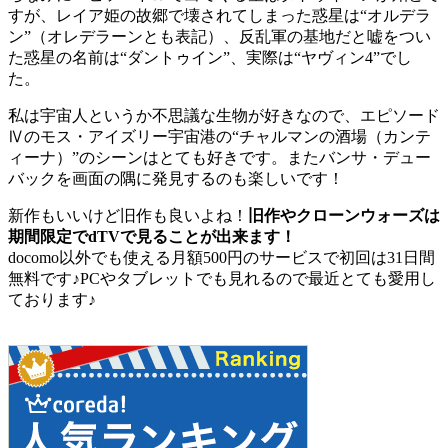
すが、レイア姫の故郷で壊されてしまった惑星は“オルデラ
ン”（オレデラーンとも表記）、反乱軍の基地だと嘘をつい
た惑星の名前は“ダントゥイン”、実際は“ヤヴィン4”でし
た。
私は宇宙人というか不思議な生物が好きなので、エピソード
Ⅳのモス・アイズリー宇宙港の“チャルマンの酒場（カンテ
ィーナ）”のシーンはとても好きです。またバンサ・デュー
バックを画面の隅に発見するのも楽しいです！
新作もいいけど旧作も良いよね！
旧作やクローンウォーズは
期間限定でdTVで見ることが出来ます！
docomo以外でも使える月額500円のサービスで初回は31日間
無料です♪PCやタブレットでも見れるので最近とても愛用し
ております♪