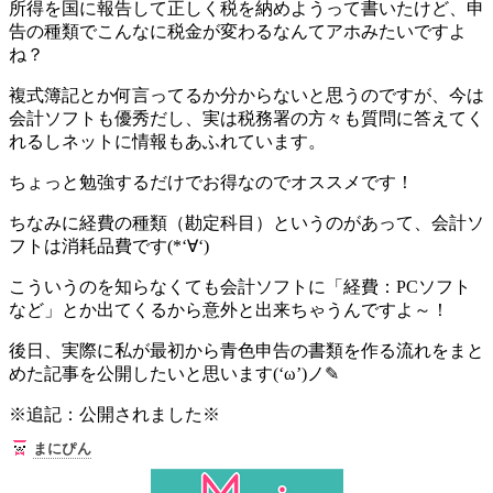
所得を国に報告して正しく税を納めようって書いたけど、申
告の種類でこんなに税金が変わるなんてアホみたいですよ
ね？
複式簿記とか何言ってるか分からないと思うのですが、今は
会計ソフトも優秀だし、実は税務署の方々も質問に答えてく
れるしネットに情報もあふれています。
ちょっと勉強するだけでお得なのでオススメです！
ちなみに経費の種類（勘定科目）というのがあって、会計ソ
フトは消耗品費です(*‘∀‘)
こういうのを知らなくても
会計ソフトに「経費：PCソフト
など」とか出てくるから意外と出来ちゃう
んですよ～！
後日、実際に私が最初から青色申告の書類を作る流れをまと
めた記事を公開したいと思います(‘ω’)ノ✎
※追記：公開されました※