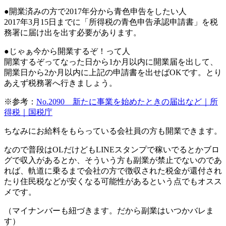
●開業済みの方で2017年分から青色申告をしたい人
2017年3月15日までに「所得税の青色申告承認申請書」を税
務署に届け出を出す必要があります。
●じゃぁ今から開業するぞ！って人
開業するぞってなった日から1か月以内に開業届を出して、
開業日から2か月以内に上記の申請書を出せばOKです。とり
あえず税務署へ行きましょう。
※参考：
No.2090 新たに事業を始めたときの届出など｜所
得税｜国税庁
ちなみに
お給料をもらっている会社員の方も開業できます。
なので普段はOLだけどもLINEスタンプで稼いでるとかブロ
グで収入があるとか、そういう方も副業が禁止でないのであ
れば、軌道に乗るまで会社の方で徴収された
税金が還付され
たり住民税などが安くなる可能性がある
という点でもオスス
メです。
（マイナンバーも紐づきます。だから副業はいつかバレま
す）