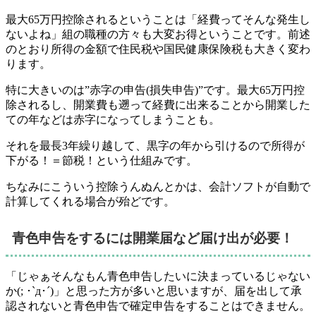
最大65万円控除されるということは
「経費ってそんな発生し
ないよね」組の職種の方々も大変お得
ということです。前述
のとおり所得の金額で住民税や国民健康保険税も大きく変わ
ります。
特に大きいのは”赤字の申告(損失申告)”です。最大65万円控
除されるし、開業費も遡って経費に出来ることから開業した
ての年などは赤字になってしまうことも。
それを最長3年繰り越して、黒字の年から引けるので所得が
下がる！＝節税！という仕組みです。
ちなみにこういう控除うんぬんとかは、会計ソフトが自動で
計算してくれる場合が殆どです。
青色申告をするには開業届など届け出が必要！
「じゃぁそんなもん青色申告したいに決まっているじゃない
か(; ･`д･´)」と思った方が多いと思いますが、届を出して承
認されないと青色申告で確定申告をすることはできません。