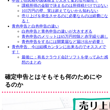
申告で住民税や国保税まで大きく変わる可能性！
課税所得の金額で決まるのは所得税だけではない
103万円の壁、実は超えてないかも知れない
売り上げを発生させるのに必要なものは経費にな
る！
青色申告と白色申告の違い
白色申告と青色申告の違いが大きすぎる
青色申告のメリットは65万円控除と赤字繰り越し
青色申告をするには開業届など届け出が必要！
青色申告、今は結構カンタンに出来るのでオススメで
す！
最後に：有名クラウド会計ソフトを使ってみた感
想のまとめ
確定申告とはそもそも何のためにや
るのか