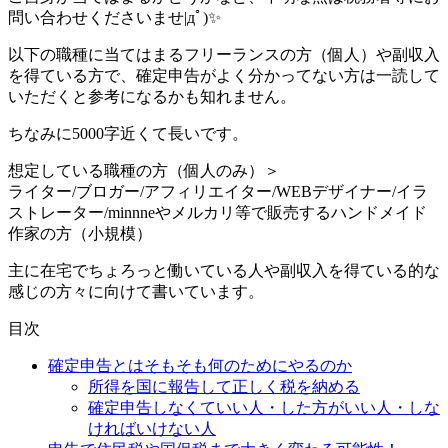
問い合わせくださいませ|дﾟ)✨
以下の職種に当てはまるフリーランスの方（個人）や副収入
を得ている方で、確定申告がよく分かってない方は一読して
いただくと参考になるかも知れません。
ちなみに5000字近くて長いです。
想定している職種の方（個人のみ）＞
ライター/ブロガー/アフィリエイター/WEBデザイナー/イラ
ストレーター/minnneやメルカリ等で販売するハンドメイド
作家の方（小規模）
主に在宅でちょろっと働いている人や副収入を得ている的な
感じの方々に向けて書いています。
目次
確定申告とはそもそも何のためにやるのか
所得を国に報告して正しく税を納める
確定申告しなくていい人・した方がいい人・しな
ければいけない人