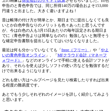
上の画像は
弥生会計のサイトで試算
させもらいました。白色
申告のと青色申告では、
同じ所得140万の場合およそ153,000
円違う
と出ました。大きく違いますよね！
昔は帳簿の付け方が簡単とか、期日までに提出しなくても良
いとか白色申告なりのメリットも色々あったと思うんです
が、今は白色の人も3月15日あたりの毎年設定される期日ま
でに（青色申告よりは簡単なものの）勉強しないと無理そう
な確定申告書類を提出しなくてはいけなくなりました。
最近は何も分かっていなくても「
freee（フリー）
」や「
やよ
いの青色申告オンライン
」、「
MFクラウド会計（マネーフ
ォワード）
」などのオンラインで手軽に使える
会計ソフトが
あり、それらを使えば少しソフトの使い方などを勉強するだ
けで出来る
ようになります。
どれも使い方はヘルプページを見たり検索したりすれば出来
る程度の難易度です。
あとでもう少しそれぞれのイメージを詳しく紹介してみよう
と思います。