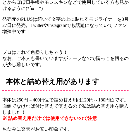
とからほぼ日手帳やモレスキンなどで使用している方も見か
けるように(*´ω｀*)
発売元のPLUSは続いて文字の上に貼れるモジライナーを3月
27日に発売。Twitterやinstagramでも話題になっていてファン
増殖中です！
プロはこれで色塗りしちゃう！
なお、ご本人も書いていますがテープなので隅っこを切るの
が少し難しいです。
本体と詰め替え用があります
本体は250円～400円位で詰め替え用は120円～180円位です。
面倒でなければ付け替えて使える
ので私は詰め替え用を購入
しました！
※ 詰め替え用だけでは使用できないので注意
ちなみに楽天がお安い印象です。