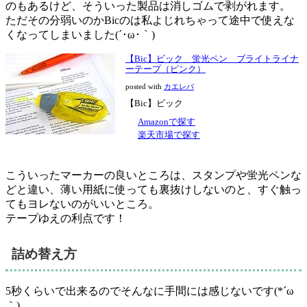
のもあるけど、そういった製品は消しゴムで剥がれます。
ただその分弱いのかBicのは私よじれちゃって途中で使えな
くなってしまいました(´･ω･｀)
【Bic】ビック 蛍光ペン ブライトライナ
ーテープ（ピンク）
posted with
カエレバ
【Bic】ビック
Amazonで探す
楽天市場で探す
こういったマーカーの良いところは、スタンプや蛍光ペンな
どと違い、
薄い用紙に使っても裏抜けしないのと、すぐ触っ
てもヨレない
のがいいところ。
テープゆえの利点です！
詰め替え方
5秒くらいで出来るのでそんなに手間には感じないです(*´ω
｀)