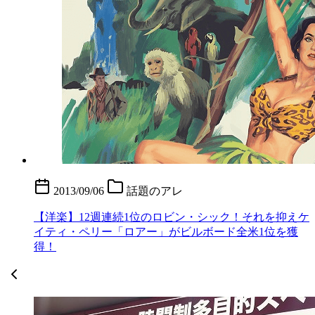
2013/09/06
話題のアレ
【洋楽】12週連続1位のロビン・シック！それを抑えケ
イティ・ペリー「ロアー」がビルボード全米1位を獲
得！