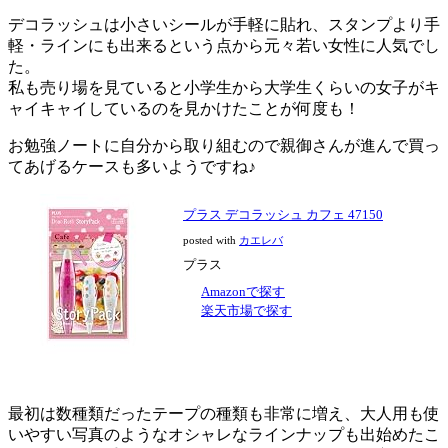
デコラッシュは小さいシールが手軽に貼れ、
スタンプより手
軽・ラインにも出来る
という点から元々若い女性に人気でし
た。
私も売り場を見ていると小学生から大学生くらいの女子がキ
ャイキャイしているのを見かけたことが何度も！
お勉強ノートに自分から取り組むので親御さんが進んで買っ
てあげるケースも多いようですね♪
プラス デコラッシュ カフェ 47150
posted with
カエレバ
プラス
Amazonで探す
楽天市場で探す
最初は数種類だったテープの種類も非常に増え、大人用も使
いやすい写真のようなオシャレなラインナップも出始めたこ