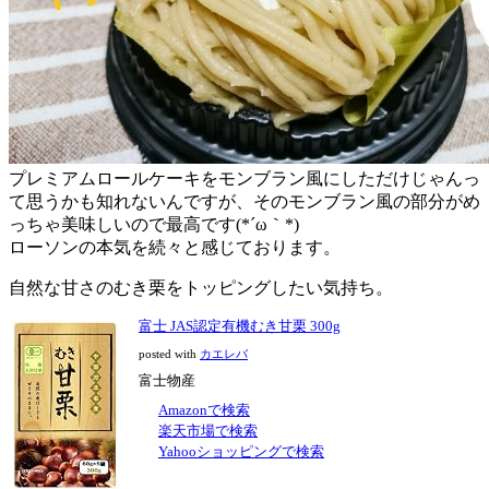
プレミアムロールケーキをモンブラン風にしただけじゃんっ
て思うかも知れないんですが、そのモンブラン風の部分がめ
っちゃ美味しいので最高です(*´ω｀*)
ローソンの本気を続々と感じております。
自然な甘さのむき栗をトッピングしたい気持ち。
富士 JAS認定有機むき甘栗 300g
posted with
カエレバ
富士物産
Amazonで検索
楽天市場で検索
Yahooショッピングで検索