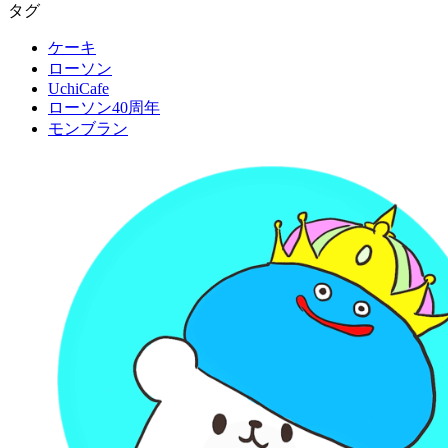
タグ
ケーキ
ローソン
UchiCafe
ローソン40周年
モンブラン