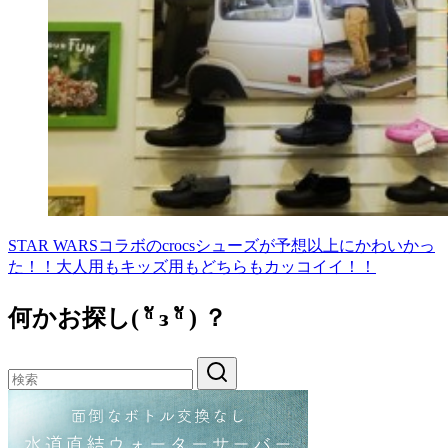
STAR WARSコラボのcrocsシューズが予想以上にかわいかっ
た！！大人用もキッズ用もどちらもカッコイイ！！
何かお探し( ᵅั ᴈ ᵅั ) ？