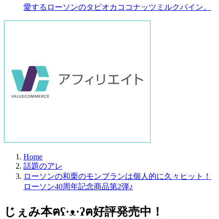
愛するローソンのタピオカココナッツミルクパイン。
Home
話題のアレ
ローソンの和栗のモンブランは個人的に久々ヒット！
ローソン40周年記念商品第2弾♪
じぇみ本ฅʕ·ᴥ·ʔฅ好評発売中！