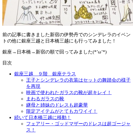
前の記事に書きました新宿の伊勢丹でのシンデレラのイベン
トの他に銀座三越と日本橋三越にも行ってみました！
銀座→日本橋→新宿の順で回ってみました(*’ω’*)
目次
銀座三越 ９階 銀座テラス
王子とシンデレラの衣装はセットの舞踏会の様子
を再現
映画で使われたガラスの靴が超キレイ！
まわるガラスの靴
継母と姉妹のドレスも超豪華
限定アイテムがとてもカワイイ！
続いて日本橋三越に移動！
フェアリー・ゴッドマザーのドレスは超ゴージャ
ス！