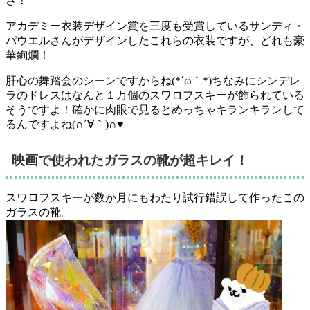
さ！
アカデミー衣装デザイン賞を三度も受賞しているサンディ・
パウエルさんがデザインしたこれらの衣装ですが、どれも豪
華絢爛！
肝心の舞踏会のシーンですからね(*´ω｀*)ちなみにシンデレ
ラのドレスはなんと１万個のスワロフスキーが飾られている
そうですよ！確かに肉眼で見るとめっちゃキランキランして
るんですよね(∩´∀｀)∩♥
映画で使われたガラスの靴が超キレイ！
スワロフスキーが数か月にもわたり試行錯誤して作ったこの
ガラスの靴。