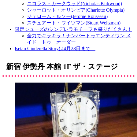
ニコラス・カークウッド(Nicholas Kirkwood)
シャーロット・オリンピア(Charlotte Olympia)
ジェローム・ルソー(Jerome Rousseau)
スチュアート・ワイツマン(Stuart Weitzman)
限定シューズのシンデレラモチーフも盛りだくさん！
全力でキラキラ！ナンバートゥエンティワン メ
イド トゥ オーダー
Isetan Cinderella Storyは4月28日まで！
新宿 伊勢丹 本館 1F ザ・ステージ