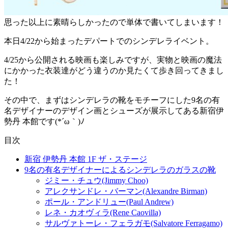
思った以上に素晴らしかったので単体で書いてしまいます！
本日4/22から始まったデパートでのシンデレライベント。
4/25から公開される映画も楽しみですが、実物と映画の魔法
にかかった衣装達がどう違うのか見たくて歩き回ってきまし
た！
その中で、まずはシンデレラの靴をモチーフにした9名の有
名デザイナーのデザイン画とシューズが展示してある新宿伊
勢丹 本館です(*´ω｀)ﾉ
目次
新宿 伊勢丹 本館 1F ザ・ステージ
9名の有名デザイナーによるシンデレラのガラスの靴
ジミー・チュウ(Jimmy Choo)
アレクサンドレ・バーマン(Alexandre Birman)
ポール・アンドリュー(Paul Andrew)
レネ・カオヴィラ(Rene Caovilla)
サルヴァトーレ・フェラガモ(Salvatore Ferragamo)