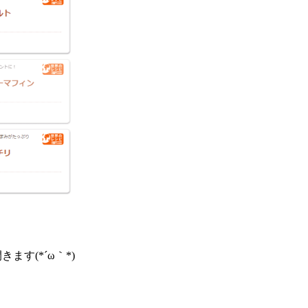
ます(*´ω｀*)