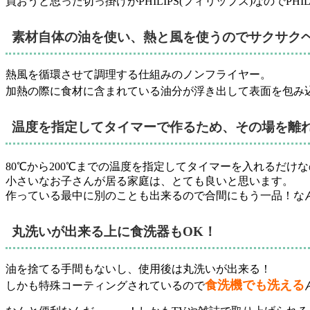
買おうと思った切っ掛けがPHILIPS(フィリップス)なのでPHI
素材自体の油を使い、熱と風を使うのでサクサク
熱風を循環させて調理する仕組みのノンフライヤー。
加熱の際に食材に含まれている油分が浮き出して表面を包み
温度を指定してタイマーで作るため、その場を離
80℃から200℃までの温度を指定してタイマーを入れるだけ
小さいなお子さんが居る家庭は、とても良いと思います。
作っている最中に別のことも出来るので合間にもう一品！な
丸洗いが出来る上に食洗器もOK！
油を捨てる手間もないし、使用後は丸洗いが出来る！
食洗機でも洗える
しかも特殊コーティングされているので