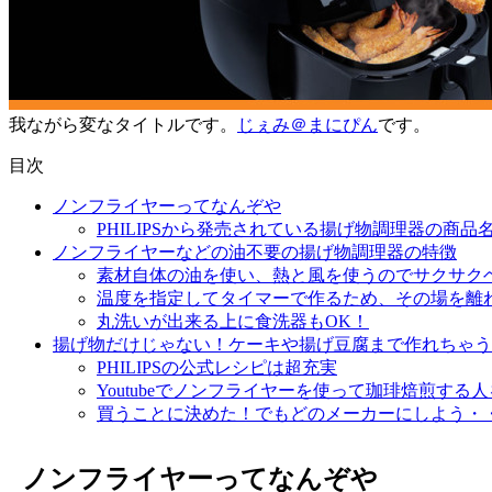
我ながら変なタイトルです。
じぇみ＠まにぴん
です。
目次
ノンフライヤーってなんぞや
PHILIPSから発売されている揚げ物調理器の商品
ノンフライヤーなどの油不要の揚げ物調理器の特徴
素材自体の油を使い、熱と風を使うのでサクサク
温度を指定してタイマーで作るため、その場を離
丸洗いが出来る上に食洗器もOK！
揚げ物だけじゃない！ケーキや揚げ豆腐まで作れちゃう
PHILIPSの公式レシピは超充実
Youtubeでノンフライヤーを使って珈琲焙煎する
買うことに決めた！でもどのメーカーにしよう・
ノンフライヤーってなんぞや