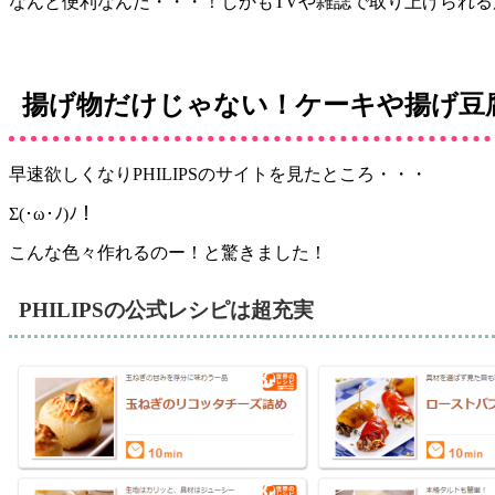
なんと便利なんだ・・・！しかもTVや雑誌で取り上げられ
揚げ物だけじゃない！ケーキや揚げ豆
早速欲しくなりPHILIPSのサイトを見たところ・・・
Σ(･ω･ﾉ)ﾉ！
こんな色々作れるのー！と驚きました！
PHILIPSの公式レシピは超充実