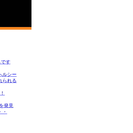
名です
ヘルシー
れられる
！
人を発見
・・