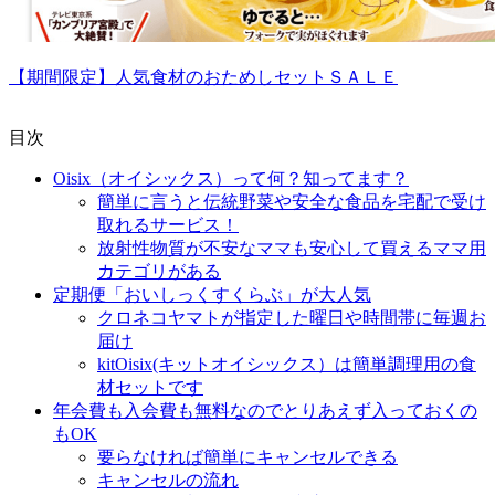
【期間限定】人気食材のおためしセットＳＡＬＥ
目次
Oisix（オイシックス）って何？知ってます？
簡単に言うと伝統野菜や安全な食品を宅配で受け
取れるサービス！
放射性物質が不安なママも安心して買えるママ用
カテゴリがある
定期便「おいしっくすくらぶ」が大人気
クロネコヤマトが指定した曜日や時間帯に毎週お
届け
kitOisix(キットオイシックス）は簡単調理用の食
材セットです
年会費も入会費も無料なのでとりあえず入っておくの
もOK
要らなければ簡単にキャンセルできる
キャンセルの流れ