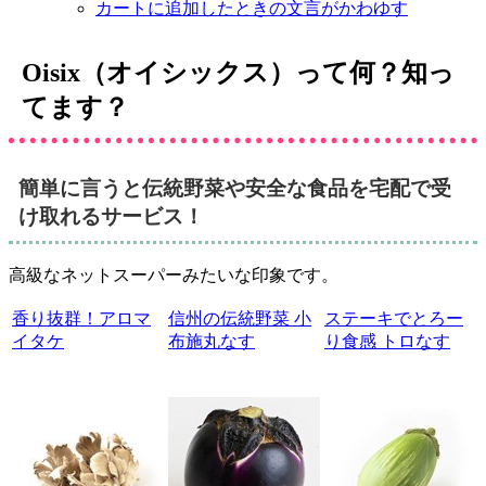
カートに追加したときの文言がかわゆす
Oisix（オイシックス）って何？知っ
てます？
簡単に言うと伝統野菜や安全な食品を宅配で受
け取れるサービス！
高級なネットスーパーみたいな印象です。
香り抜群！アロマ
信州の伝統野菜 小
ステーキでとろー
イタケ
布施丸なす
り食感 トロなす