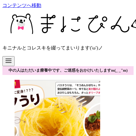
コンテンツへ移動
キニナルとコレスキを綴ってまいります('ω')ノ
中の人はただいま療養中です、ご迷惑をおかけいたしますm(_ _"m)