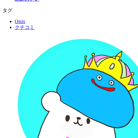
タグ
Oisix
クチコミ