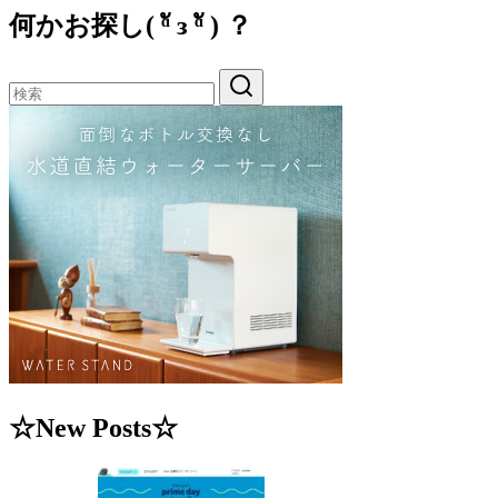
何かお探し( ᵅั ᴈ ᵅั ) ？
☆New Posts☆