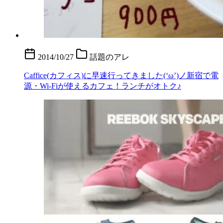
2014/10/27
話題のアレ
Caffice(カフィス)に早速行ってきました(‘ω’)ノ新宿で電
源・Wi-Fiが使えるカフェ！ランチがオトク♪