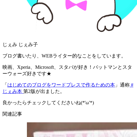
じぇみ じぇみ子
ブログ書いたり、WEBライター的なことをしています。
映画、Xperia、Microsoft、スタバが好き！バットマンとスタ
ーウォーズ好きです★
「
はじめてのブログをワードプレスで作るための本
」通称
#
じぇみ本
第2版が出ました。
良かったらチェックしてくださいね(*'ω'*)
関連記事