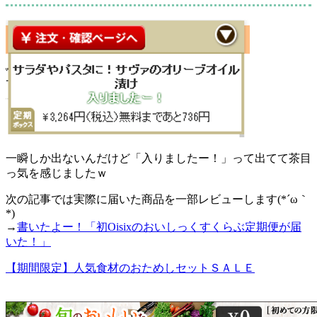
一瞬しか出ないんだけど「入りましたー！」って出てて茶目
っ気を感じましたｗ
次の記事では実際に届いた商品を一部レビューします(*´ω｀
*)
→
書いたよー！「初Oisixのおいしっくすくらぶ定期便が届
いた！」
【期間限定】人気食材のおためしセットＳＡＬＥ