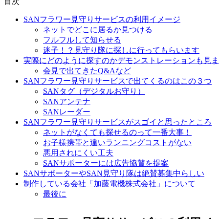
目次
SANフラワー見守りサービスの利用イメージ
ネットでどこに居るか見つける
フルフルして知らせる
迷子！？見守り隊に探しに行ってもらいます
実際にどのように探すのかデモンストレーションも見ま
会見で出てきたQ&Aなど
SANフラワー見守りサービスで出てくるのはこの３つ
SANタグ（デジタルお守り）
SANアンテナ
SANレーダー
SANフラワー見守りサービスがスゴイと思ったところ
ネットがなくても探せるのって一番大事！
お子様携帯と違いランニングコストがない
悪用されにくい工夫
SANサポーターには広告協賛を提案
SANサポーターやSAN見守り隊は絶賛募集中らしい
制作している会社「加藤電機株式会社」について
最後に