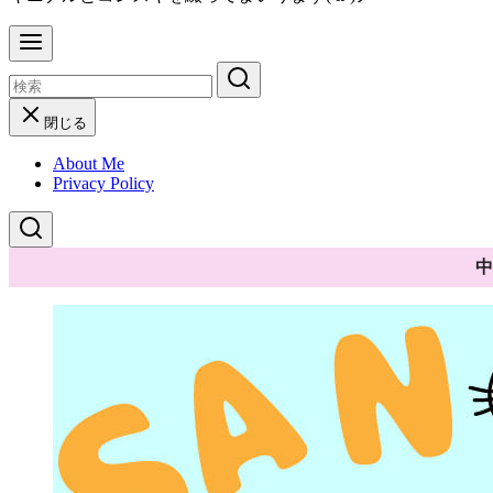
閉じる
About Me
Privacy Policy
中