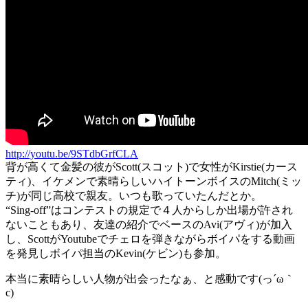
http://youtu.be/9STdbGrfCLA
背が高くて金髪の彼がScott(スコット)で女性がKirstie(カース
ティ)、イケメンで素晴らしいハイトーンボイスのMitch(ミッ
チ)が同じ高校で親友。いつも歌っていたんだとか。
“Sing-off”はコンテストの規定で４人からしか出場が許され
ないこともあり、友達の紹介でベースのAvi(アヴィ)が加入
し、ScottがYoutubeでチェロを弾きながらボイパをする動画
を発見しボイパ担当のKevin(ケビン)も参加。
本当に素晴らしい人物が出会ったなぁ、と感動です(っ´ω｀
c)