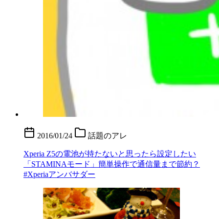
2016/01/24
話題のアレ
Xperia Z5の電池が持たないと思ったら設定したい
「STAMINAモード」簡単操作で通信量まで節約？
#Xperiaアンバサダー