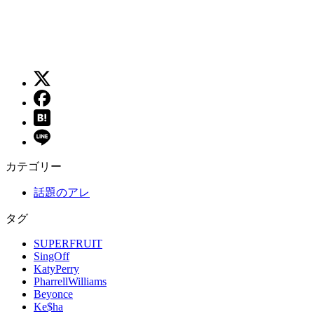
カテゴリー
話題のアレ
タグ
SUPERFRUIT
SingOff
KatyPerry
PharrellWilliams
Beyonce
Ke$ha