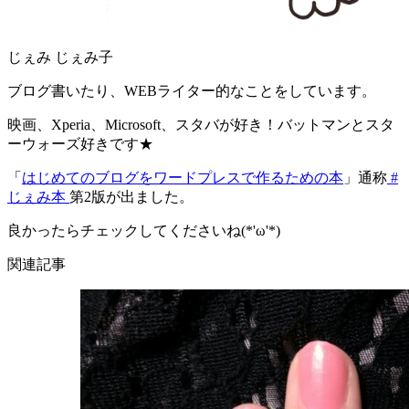
じぇみ じぇみ子
ブログ書いたり、WEBライター的なことをしています。
映画、Xperia、Microsoft、スタバが好き！バットマンとスタ
ーウォーズ好きです★
「
はじめてのブログをワードプレスで作るための本
」通称
#
じぇみ本
第2版が出ました。
良かったらチェックしてくださいね(*'ω'*)
関連記事