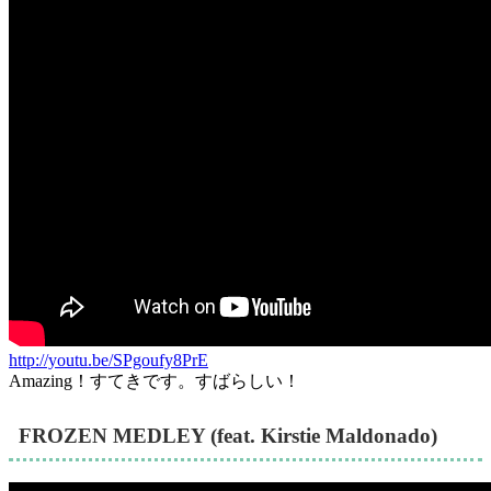
http://youtu.be/SPgoufy8PrE
Amazing！すてきです。すばらしい！
FROZEN MEDLEY (feat. Kirstie Maldonado)