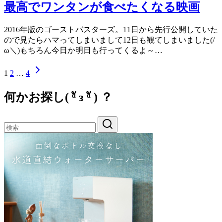
最高でワンタンが食べたくなる映画
2016年版のゴーストバスターズ。11日から先行公開していた
ので見たらハマってしまいまして12日も観てしまいました(/
ω＼)もちろん今日か明日も行ってくるよ～…
1
2
…
4
何かお探し( ᵅั ᴈ ᵅั ) ？