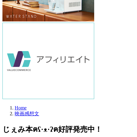
Home
映画感想文
じぇみ本ฅʕ·ᴥ·ʔฅ好評発売中！