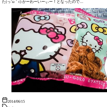
た(っ´ω｀c) かーわーいーぃー！となったので…
2014/06/15