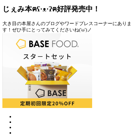
じぇみ本ฅʕ·ᴥ·ʔฅ好評発売中！
大き目の本屋さんのブログやワードプレスコーナーにありま
す！ぜひ手にとってみてくださいね('ω')ノ