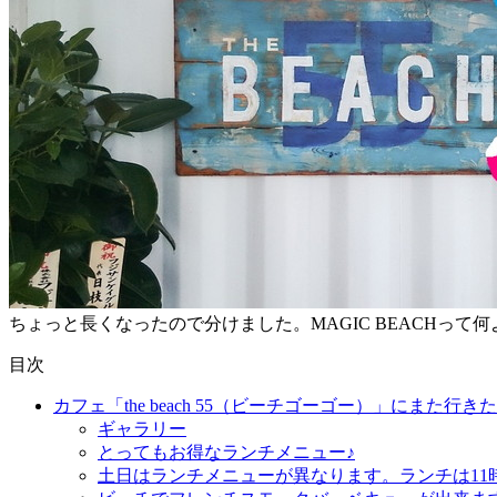
ちょっと長くなったので分けました。MAGIC BEACHって
目次
カフェ「the beach 55（ビーチゴーゴー）」にまた行き
ギャラリー
とってもお得なランチメニュー♪
土日はランチメニューが異なります。ランチは11時