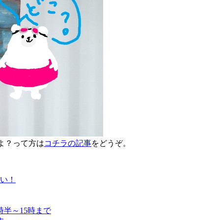
何よ？って方は
コチラの記事
をどうぞ。
たい！
半～15時まで