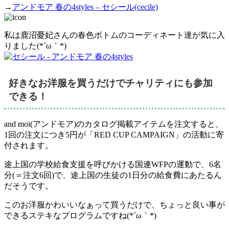
→
アンドモア 春の4styles – セシール(cecile)
私は鹿沼憂妃さんの春色ボトムのコーディネート達が気に入
りました(*´ω｀*)
好きなお洋服を買うだけでチャリティにも参加
できる！
and moi(アンドモア)のカタログ掲載アイテムを注文すると、
1回の注文につき5円が「RED CUP CAMPAIGN」の活動に寄
付
されます。
途上国の学校給食支援を呼びかける国連WFPの運動で、6名
分(＝注文6回)で、途上国の生徒の1日分の給食費にあたるん
だそうです。
この
お洋服かわいいなぁって買うだけで、ちょっと良い事が
できる
ステキなプログラムですね(*´ω｀*)