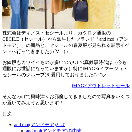
株式会社ディノス・セシールより、カタログ通販の
CECILE（セシール）から派生したブランド「and moi（アン
ドモア）」の商品と、セシールの春夏服が見られる展示イベ
ントへ行ってきました(∩´∀｀)∩
お値段もカワイイものが多いのでOLの真似事時代は（今も
通販にお世話になっていますが）特にIMAGE(イマージュ・
セシールのグループ)を愛用しておりました(‘ω’)ノ
IMAGEアウトレットセール
そんなわけで興味津々お邪魔してきましたので写真をいくつ
か置いてみようと思います！
目次
and moi(アンドモア)とは
and moi(アンドモア)の由来